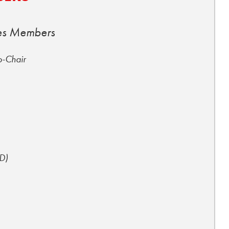
ves Members
o-Chair
D)