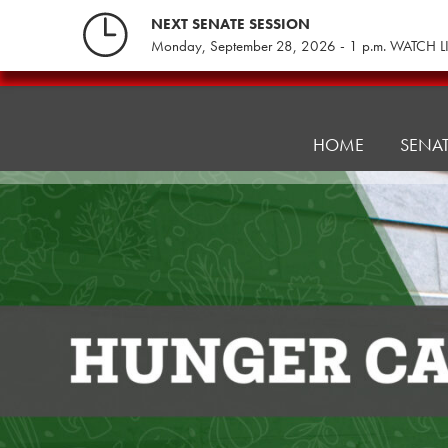
Skip
NEXT SENATE SESSION
to
Monday, September 28, 2026 - 1 p.m. WATCH L
content
PA
Legislative
Hunger
HOME
SENA
Caucus